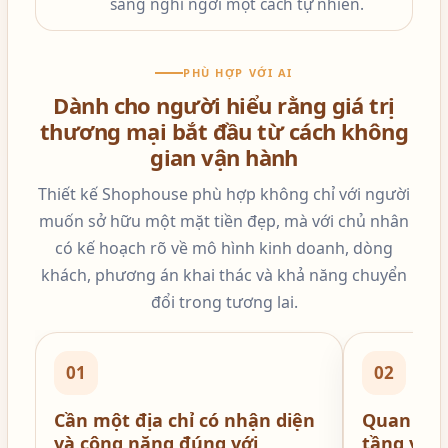
sang nghỉ ngơi một cách tự nhiên.
PHÙ HỢP VỚI AI
Dành cho người hiểu rằng giá trị
thương mại bắt đầu từ cách không
gian vận hành
Thiết kế Shophouse phù hợp không chỉ với người
muốn sở hữu một mặt tiền đẹp, mà với chủ nhân
có kế hoạch rõ về mô hình kinh doanh, dòng
khách, phương án khai thác và khả năng chuyển
đổi trong tương lai.
01
02
Cần một địa chỉ có nhận diện
Quan tâm
và công năng đúng với
tầng và 