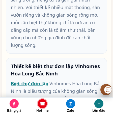
nhiên. Với thiết kế nhiều mặt thoáng, sân
vườn riêng và không gian sống rộng mở,
mỗi căn biệt thự không chỉ là nơi an cư
đẳng cấp mà còn là tổ ấm thư thái, bền
vững cho những gia đình đề cao chất
lượng sống.
Thiết kế biệt thự đơn lập Vinhomes
Hòa Long Bắc Ninh
Biệt thự đơn lập
Vinhomes Hòa Long Bắc
₫
Ninh là biểu tượng của không gian sống
riêng tư, sang trọng và đẳng cấp trong
Z
₫
☎
↑
lòng đại đô thị. Với khuôn viên độc lập,
Bảng giá
Hotline
Zalo
Lên đầu