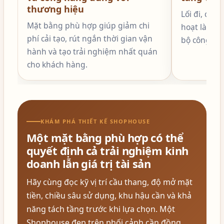
thương hiệu
Lối đi, cầu
Mặt bằng phù hợp giúp giảm chi
hoạt là nền
phí cải tạo, rút ngắn thời gian vận
bộ công trìn
hành và tạo trải nghiệm nhất quán
cho khách hàng.
KHÁM PHÁ THIẾT KẾ SHOPHOUSE
Một mặt bằng phù hợp có thể
quyết định cả trải nghiệm kinh
doanh lẫn giá trị tài sản
Hãy cùng đọc kỹ vị trí cầu thang, độ mở mặt
tiền, chiều sâu sử dụng, khu hậu cần và khả
năng tách tầng trước khi lựa chọn. Một
Shophouse đẹp trên phối cảnh cần đồng