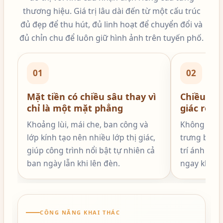
thương hiệu. Giá trị lâu dài đến từ một cấu trúc
đủ đẹp để thu hút, đủ linh hoạt để chuyển đổi và
đủ chỉn chu để luôn giữ hình ảnh trên tuyến phố.
01
02
Mặt tiền có chiều sâu thay vì
Chiều cao
chỉ là một mặt phẳng
giác rộng
Khoảng lùi, mái che, ban công và
Không gian 
lớp kính tạo nên nhiều lớp thị giác,
trưng bày 
giúp công trình nổi bật tự nhiên cả
trí ánh sán
ban ngày lẫn khi lên đèn.
ngay khi kh
CÔNG NĂNG KHAI THÁC