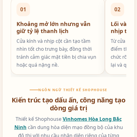
01
02
Khoảng mở lớn nhưng vẫn
Lối vào d
giữ tỷ lệ thanh lịch
nhịp trải
Cửa kính và nhịp cột cần tạo tầm
Từ cửa đến 
nhìn tốt cho trưng bày, đồng thời
điểm thanh 
tránh cảm giác mặt tiền bị chia vụn
chức rõ để 
hoặc quá nặng nề.
lại và quay 
NGÔN NGỮ THIẾT KẾ SHOPHOUSE
Kiến trúc tạo dấu ấn, công năng tạo
dòng giá trị
Thiết kế Shophouse
Vinhomes Hòa Long Bắc
Ninh
cần dung hòa diện mạo đồng bộ của khu
đô thị với nhu cầu nhận diện riêng của từng