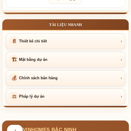
TÀI LIỆU NHANH
📄
Thiết kế chi tiết
›
🏗
Mặt bằng dự án
›
💰
Chính sách bán hàng
›
⚖
Pháp lý dự án
›
VINHOMES BẮC NINH