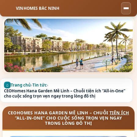
VINHOMES BẮC NINH
Togg
navi
Trang chủ
›
Tin tức
›
CEOHomes Hana Garden Mê Linh – Chuỗi tiện ích “All-in-One”
cho cuộc sống trọn vẹn ngay trong lòng đô thị
CEOHOMES HANA GARDEN MÊ LINH – CHUỖI
TIỆN ÍCH
“ALL-IN-ONE” CHO CUỘC SỐNG TRỌN VẸN NGAY
TRONG LÒNG ĐÔ THỊ