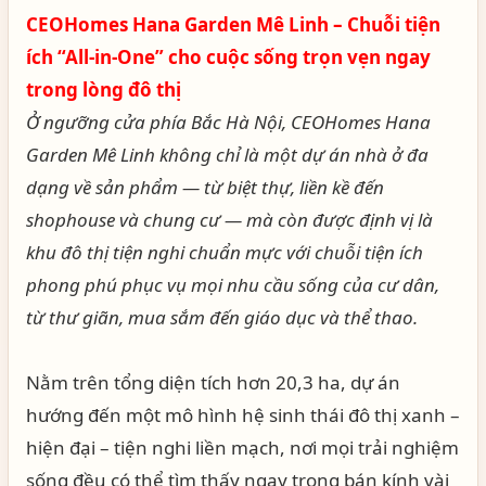
CEOHomes Hana Garden Mê Linh – Chuỗi tiện
ích “All-in-One” cho cuộc sống trọn vẹn ngay
trong lòng đô thị
Ở ngưỡng cửa phía Bắc Hà Nội, CEOHomes Hana
Garden Mê Linh không chỉ là một dự án nhà ở đa
dạng về sản phẩm — từ biệt thự, liền kề đến
shophouse và chung cư — mà còn được định vị là
khu đô thị tiện nghi chuẩn mực với chuỗi tiện ích
phong phú phục vụ mọi nhu cầu sống của cư dân,
từ thư giãn, mua sắm đến giáo dục và thể thao.
Nằm trên tổng diện tích hơn 20,3 ha, dự án
hướng đến một mô hình hệ sinh thái đô thị xanh –
hiện đại – tiện nghi liền mạch, nơi mọi trải nghiệm
sống đều có thể tìm thấy ngay trong bán kính vài