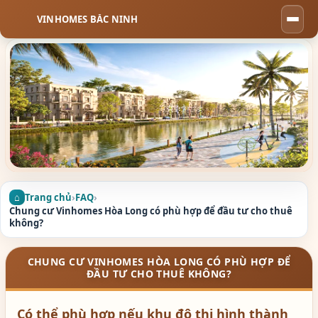
VINHOMES BẮC NINH
Togg
navi
Trang chủ
›
FAQ
›
Chung cư Vinhomes Hòa Long có phù hợp để đầu tư cho thuê
không?
CHUNG CƯ VINHOMES HÒA LONG CÓ PHÙ HỢP ĐỂ
ĐẦU TƯ CHO THUÊ KHÔNG?
Có thể phù hợp nếu khu đô thị hình thành