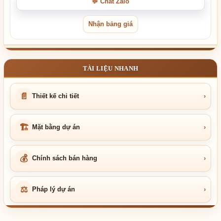
💬 Chat Zalo
Nhận bảng giá
TÀI LIỆU NHANH
📄
Thiết kế chi tiết
›
🏗
Mặt bằng dự án
›
💰
Chính sách bán hàng
›
⚖
Pháp lý dự án
›