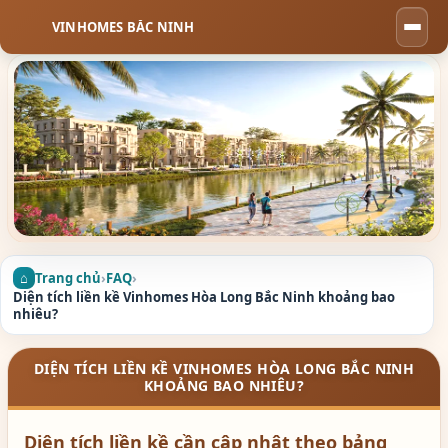
VINHOMES BẮC NINH
Togg
navi
Trang chủ
›
FAQ
›
Diện tích liền kề Vinhomes Hòa Long Bắc Ninh khoảng bao
nhiêu?
DIỆN TÍCH LIỀN KỀ VINHOMES HÒA LONG BẮC NINH
KHOẢNG BAO NHIÊU?
Diện tích liền kề cần cập nhật theo bảng