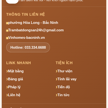
Tâm điểm kết nối - Nơi khởi nguồn hạnh phúc
THÔNG TIN LIÊN HỆ
phường Hòa Long - Bắc Ninh
Trambatdongsan24h@gmail.com
Vinhomes-bacninh.vn
Hotline: 033.334.6688
LINK NHANH
TIỆN ÍCH
Mặt bằng
Thư viện
Bảng giá
Tính lãi vay
Pháp lý
Tiến độ
Liên hệ
Tin tức