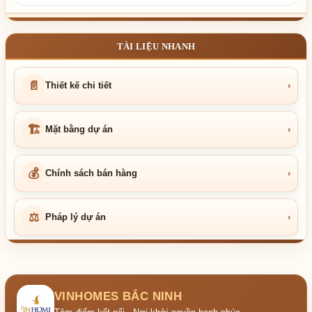
TÀI LIỆU NHANH
📄
Thiết kế chi tiết
›
🏗
Mặt bằng dự án
›
💰
Chính sách bán hàng
›
⚖
Pháp lý dự án
›
VINHOMES BẮC NINH