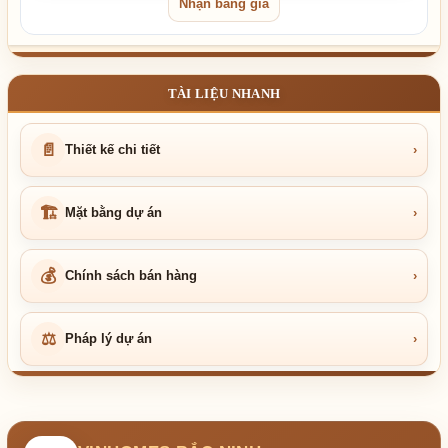
Nhận bảng giá
TÀI LIỆU NHANH
📄
Thiết kế chi tiết
›
🏗
Mặt bằng dự án
›
💰
Chính sách bán hàng
›
⚖
Pháp lý dự án
›