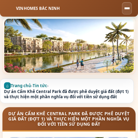
VINHOMES BẮC NINH
Togg
navi
Trang chủ
›
Tin tức
›
Dự án Cẩm Khê Central Park đã được phê duyệt giá đất (đợt 1)
và thực hiện một phần nghĩa vụ đối với tiền sử dụng đất
DỰ ÁN CẨM KHÊ CENTRAL PARK ĐÃ ĐƯỢC PHÊ DUYỆT
GIÁ ĐẤT (ĐỢT 1) VÀ THỰC HIỆN MỘT PHẦN NGHĨA VỤ
ĐỐI VỚI TIỀN SỬ DỤNG ĐẤT