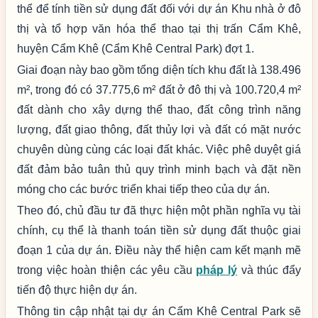
thể để tính tiền sử dụng đất đối với dự án Khu nhà ở đô
thị và tổ hợp văn hóa thể thao tại thị trấn Cẩm Khê,
huyện Cẩm Khê (Cẩm Khê Central Park) đợt 1.
Giai đoạn này bao gồm tổng diện tích khu đất là 138.496
m², trong đó có 37.775,6 m² đất ở đô thị và 100.720,4 m²
đất dành cho xây dựng thể thao, đất công trình năng
lượng, đất giao thông, đất thủy lợi và đất có mặt nước
chuyên dùng cùng các loại đất khác. Việc phê duyệt giá
đất đảm bảo tuân thủ quy trình minh bạch và đặt nền
móng cho các bước triển khai tiếp theo của dự án.
Theo đó, chủ đầu tư đã thực hiện một phần nghĩa vụ tài
chính, cụ thể là thanh toán tiền sử dụng đất thuộc giai
đoạn 1 của dự án. Điều này thể hiện cam kết mạnh mẽ
trong việc hoàn thiện các yêu cầu
pháp lý
và thúc đẩy
tiến độ thực hiện dự án.
Thông tin cập nhật tại dự án Cẩm Khê Central Park sẽ