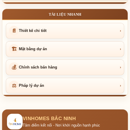
TÀI LIỆU NHANH
📄
Thiết kế chi tiết
›
🏗
Mặt bằng dự án
›
💰
Chính sách bán hàng
›
⚖
Pháp lý dự án
›
VINHOMES BẮC NINH
Tâm điểm kết nối - Nơi khởi nguồn hạnh phúc