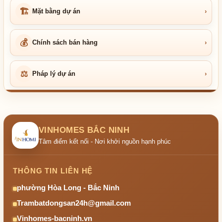
🏗
Mặt bằng dự án
›
💰
Chính sách bán hàng
›
⚖
Pháp lý dự án
›
VINHOMES BẮC NINH
Tâm điểm kết nối - Nơi khởi nguồn hạnh phúc
THÔNG TIN LIÊN HỆ
phường Hòa Long - Bắc Ninh
Trambatdongsan24h@gmail.com
Vinhomes-bacninh.vn