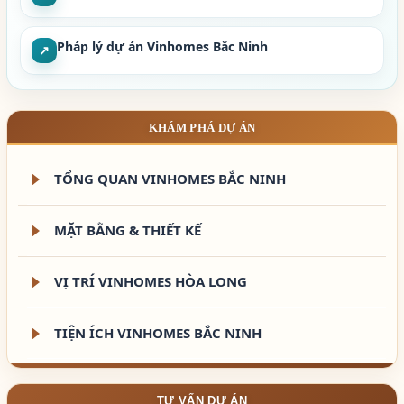
Pháp lý dự án Vinhomes Bắc Ninh
↗
KHÁM PHÁ DỰ ÁN
TỔNG QUAN VINHOMES BẮC NINH
MẶT BẰNG & THIẾT KẾ
VỊ TRÍ VINHOMES HÒA LONG
TIỆN ÍCH VINHOMES BẮC NINH
TƯ VẤN DỰ ÁN