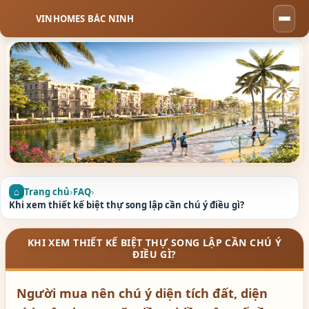
VINHOMES BẮC NINH
Togg
navi
Trang chủ
›
FAQ
›
Khi xem thiết kế biệt thự song lập cần chú ý điều gì?
KHI XEM THIẾT KẾ BIỆT THỰ SONG LẬP CẦN CHÚ Ý
ĐIỀU GÌ?
Người mua nên chú ý diện tích đất, diện