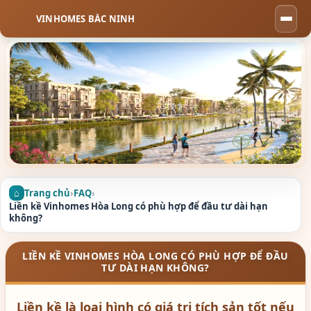
VINHOMES BẮC NINH
Togg
navi
Trang chủ
›
FAQ
›
Liền kề Vinhomes Hòa Long có phù hợp để đầu tư dài hạn
không?
LIỀN KỀ VINHOMES HÒA LONG CÓ PHÙ HỢP ĐỂ ĐẦU
TƯ DÀI HẠN KHÔNG?
Liền kề là loại hình có giá trị tích sản tốt nếu