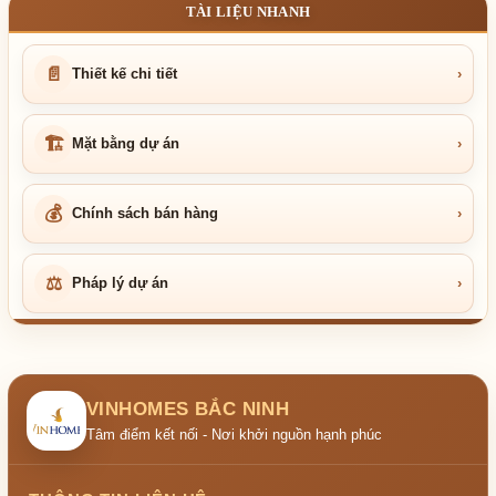
TÀI LIỆU NHANH
📄
Thiết kế chi tiết
›
🏗
Mặt bằng dự án
›
💰
Chính sách bán hàng
›
⚖
Pháp lý dự án
›
VINHOMES BẮC NINH
Tâm điểm kết nối - Nơi khởi nguồn hạnh phúc