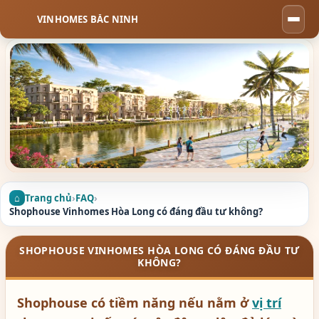
VINHOMES BẮC NINH
Togg
navi
Trang chủ
›
FAQ
›
Shophouse Vinhomes Hòa Long có đáng đầu tư không?
SHOPHOUSE VINHOMES HÒA LONG CÓ ĐÁNG ĐẦU TƯ
KHÔNG?
Shophouse có tiềm năng nếu nằm ở
vị trí