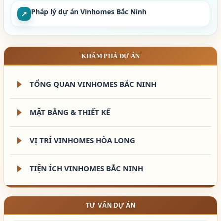
Pháp lý dự án Vinhomes Bắc Ninh
↗
KHÁM PHÁ DỰ ÁN
TỔNG QUAN VINHOMES BẮC NINH
MẶT BẰNG & THIẾT KẾ
VỊ TRÍ VINHOMES HÒA LONG
TIỆN ÍCH VINHOMES BẮC NINH
TƯ VẤN DỰ ÁN