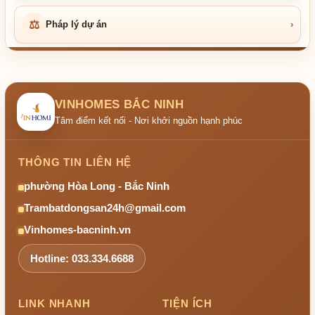
⚖
Pháp lý dự án
›
VINHOMES BẮC NINH
Tâm điểm kết nối - Nơi khởi nguồn hạnh phúc
THÔNG TIN LIÊN HỆ
phường Hòa Long - Bắc Ninh
Trambatdongsan24h@gmail.com
Vinhomes-bacninh.vn
Hotline: 033.334.6688
LINK NHANH
TIỆN ÍCH