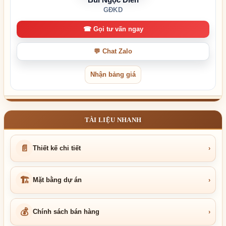
GĐKD
☎ Gọi tư vấn ngay
💬 Chat Zalo
Nhận bảng giá
TÀI LIỆU NHANH
📄
Thiết kế chi tiết
›
🏗
Mặt bằng dự án
›
💰
Chính sách bán hàng
›