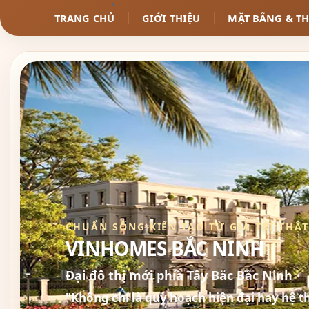
TRANG CHỦ
GIỚI THIỆU
MẶT BẰNG & TH
CHUẨN SỐNG KIẾN TẠO TỪ GIÁ TRỊ THẬT
VINHOMES BẮC NINH
Đại đô thị mới phía Tây Bắc Bắc Ninh
"Không chỉ là quy hoạch hiện đại hay hệ t