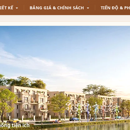
IẾT KẾ
BẢNG GIÁ & CHÍNH SÁCH
TIẾN ĐỘ & P
hống tiện ích