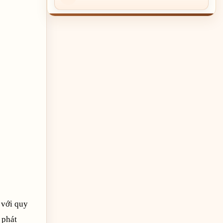
 với quy
 phát