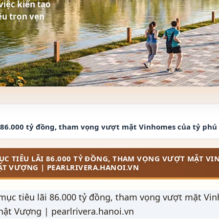
iệc kiến tạo
ều trọn vẹn
ãi 86.000 tỷ đồng, tham vọng vượt mặt Vinhomes của tỷ ph
MỤC TIÊU LÃI 86.000 TỶ ĐỒNG, THAM VỌNG VƯỢT MẶT V
ẬT VƯỢNG | PEARLRIVERA.HANOI.VN