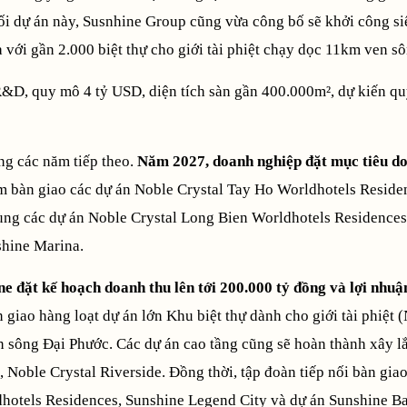
nối dự án này, Susnhine Group cũng vừa công bố sẽ khởi công si
với gần 2.000 biệt thự cho giới tài phiệt chạy dọc 11km ven sô
&D, quy mô 4 tỷ USD, diện tích sàn gần 400.000m², dự kiến qu
ong các năm tiếp theo.
Năm 2027, doanh nghiệp đặt mục tiêu d
âm bàn giao các dự án Noble Crystal Tay Ho Worldhotels Reside
ng các dự án Noble Crystal Long Bien Worldhotels Residences
shine Marina.
 đặt kế hoạch doanh thu lên tới 200.000 tỷ đồng và lợi nhuậ
giao hàng loạt dự án lớn Khu biệt thự dành cho giới tài phiệt 
n sông Đại Phước. Các dự án cao tầng cũng sẽ hoàn thành xây l
Noble Crystal Riverside. Đồng thời, tập đoàn tiếp nối bàn gia
dhotels Residences, Sunshine Legend City và dự án Sunshine Ba