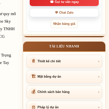
.
☎ Gọi tư vấn ngay
💬 Chat Zalo
tư quy mô
ine Sky
Nhận bảng giá
 ty TNHH
SCG
TÀI LIỆU NHANH
. Trọng
📄
Thiết kế chi tiết
›
ce Tay
🏗
Mặt bằng dự án
›
💰
Chính sách bán hàng
›
⚖
Pháp lý dự án
›