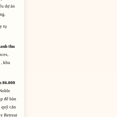
êu dự án
ng.
y tụ
oanh thu
nces,
 , khu
n 86.000
(Noble
ắp để bàn
o quỹ căn
y Retreat