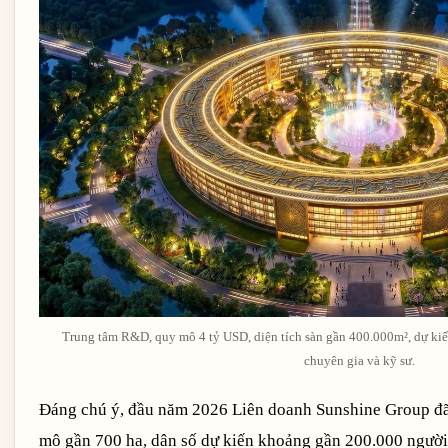
Trung tâm R&D, quy mô 4 tỷ USD, diện tích sàn gần 400.000m², dự ki
chuyên gia và kỹ sư.
Đáng chú ý, đầu năm 2026 Liên doanh Sunshine Group đã
mô gần 700 ha, dân số dự kiến khoảng gần 200.000 người, 