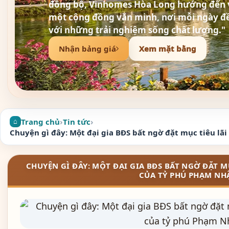
đồng bộ, Vinhomes Hòa Long hướng đến v
một cộng đồng văn minh, nơi mỗi ngày đ
với những trải nghiệm sống chất lượng."
Nhận bảng giá
Xem mặt bằng
Trang chủ
›
Tin tức
›
Chuyện gì đây: Một đại gia BĐS bất ngờ đặt mục tiêu l
CHUYỆN GÌ ĐÂY: MỘT ĐẠI GIA BĐS BẤT NGỜ ĐẶT 
CỦA TỶ PHÚ PHẠM NH