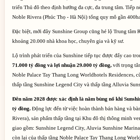
triển Thủ đô theo định hướng đa cực, đa trung tâm. Tiếp 
Noble Rivera (Phúc Thọ - Hà Nội) tổng quy mô gần 400ha 
Đặc biệt, mới đây Sunshine Group cũng hé lộ Trung tâm R
khoảng 20.000 nhà khoa học, chuyên gia và kỹ sư.
Lộ trình phát triển của Sunshine tiếp tục được đẩy cao tr
71.000 tỷ đồng và lợi nhuận 29.000 tỷ đồng,
với trọng t
Noble Palace Tay Thang Long Worldhotels Residences, cù
thấp tầng Sunshine Legend City và thấp tầng Alluvia Sun
Đên năm 2028 được xác định là năm bùng nổ khi Sunshine
tỷ đồng.
Động lực đến từ việc hoàn thành bán hàng và bàn 
Rivera), sản phẩm thấp tầng tại Khu đô thị thông minh ve
giao gồm: Sunshine Legend City, Aluvia Sunshine Marina, 
còn lại của thấp tầng Noble Palace Tay Thang Long Worl