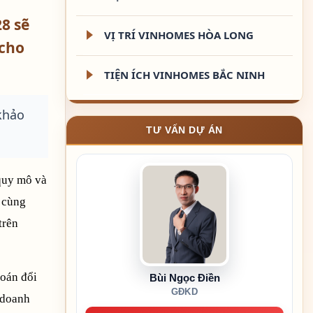
8 sẽ
VỊ TRÍ VINHOMES HÒA LONG
 cho
TIỆN ÍCH VINHOMES BẮC NINH
 khảo
TƯ VẤN DỰ ÁN
quy mô và
 cùng
trên
oán đổi
Bùi Ngọc Điền
GĐKD
 doanh