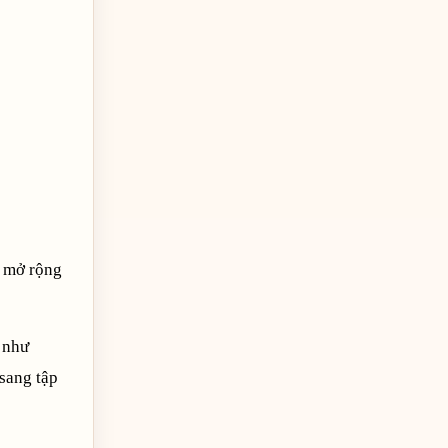
c mở rộng
 như
sang tập