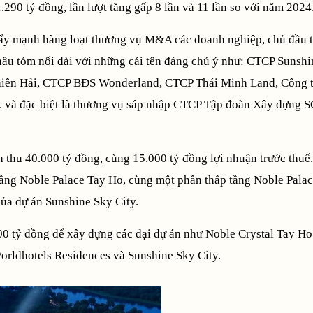
.290 tỷ đồng, lần lượt tăng gấp 8 lần và 11 lần so với năm 2024
ẩy mạnh hàng loạt thương vụ M&A các doanh nghiệp, chủ đầu 
thâu tóm nối dài với những cái tên đáng chú ý như: CTCP Sunsh
Thiên Hải, CTCP BĐS Wonderland, CTCP Thái Minh Land, Công
 và đặc biệt là thương vụ sáp nhập CTCP Tập đoàn Xây dựng 
 thu 40.000 tỷ đồng, cùng 15.000 tỷ đồng lợi nhuận trước thuế
tầng Noble Palace Tay Ho, cùng một phần thấp tầng Noble Pala
ủa dự án Sunshine Sky City.
00 tỷ đồng để xây dựng các đại dự án như Noble Crystal Tay Ho
rldhotels Residences và Sunshine Sky City.